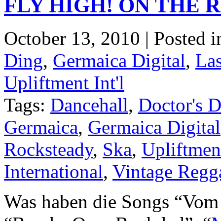
FLY HIGH! ON THE R
October 13, 2010 | Posted 
Ding
,
Germaica Digital
,
Las
Upliftment Int'l
Tags:
Dancehall
,
Doctor's D
Germaica
,
Germaica Digital
Rocksteady
,
Ska
,
Upliftmen
International
,
Vintage Regg
Was haben die Songs “Vom V