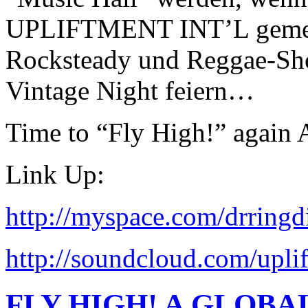
UPLIFTMENT INT’L gemei
Rocksteady und Reggae-Sho
Vintage Night feiern…
Time to “Fly High!” again
Link Up:
http://myspace.com/drringd
http://soundcloud.com/uplif
FLY HIGH! A GLOBAL