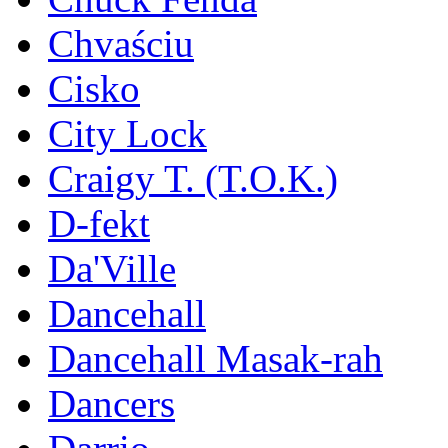
Chvaściu
Cisko
City Lock
Craigy T. (T.O.K.)
D-fekt
Da'Ville
Dancehall
Dancehall Masak-rah
Dancers