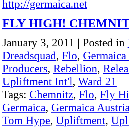
http://germaica.net
FLY HIGH! CHEMNI
January 3, 2011 | Posted in
Dreadsquad
,
Flo
,
Germaica 
Producers
,
Rebellion
,
Relea
Upliftment Int'l
,
Ward 21
Tags:
Chemnitz
,
Flo
,
Fly H
Germaica
,
Germaica Austri
Tom Hype
,
Upliftment
,
Upli