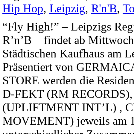
Hip Hop
,
Leipzig
,
R'n'B
,
T
“Fly High!” – Leipzigs Reg
R’n’B – findet ab Mittwoc
Städtischen Kaufhaus am Le
Präsentiert von GERMAIC
STORE werden die Reside
D-FEKT (RM RECORDS)
(UPLIFTMENT INT’L) ,
MOVEMENT) jeweils am 1. 