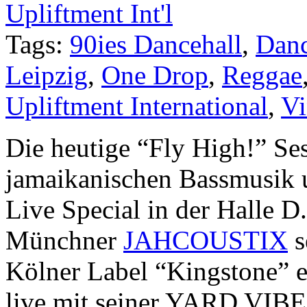
Upliftment Int'l
Tags:
90ies Dancehall
,
Danc
Leipzig
,
One Drop
,
Reggae
Upliftment International
,
Vi
Die heutige “Fly High!” Ses
jamaikanischen Bassmusik un
Live Special in der Halle D
Münchner
JAHCOUSTIX
s
Kölner Label “Kingstone” 
live mit seiner YARD VIBE