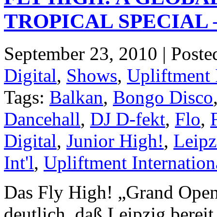
TROPICAL SPECIAL 
September 23, 2010 | Poste
Digital
,
Shows
,
Upliftment I
Tags:
Balkan
,
Bongo Disco
Dancehall
,
DJ D-fekt
,
Flo
,
Digital
,
Junior High!
,
Leipz
Int'l
,
Upliftment Internation
Das Fly High! „Grand Open
deutlich, daß Leipzig bereit 