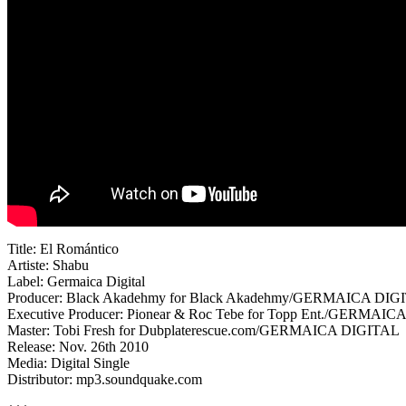
Title: El Romántico
Artiste: Shabu
Label: Germaica Digital
Producer: Black Akadehmy for Black Akadehmy/GERMAICA DIG
Executive Producer: Pionear & Roc Tebe for Topp Ent./GERMAI
Master: Tobi Fresh for Dubplaterescue.com/GERMAICA DIGITAL
Release: Nov. 26th 2010
Media: Digital Single
Distributor: mp3.soundquake.com