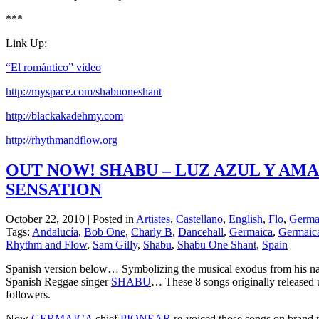
***
Link Up:
“El romántico” video
http://myspace.com/shabuoneshant
http://blackakadehmy.com
http://rhythmandflow.org
OUT NOW! SHABU – LUZ AZUL Y AMA
SENSATION
October 22, 2010 | Posted in
Artistes
,
Castellano
,
English
,
Flo
,
Germai
Tags:
Andalucía
,
Bob One
,
Charly B
,
Dancehall
,
Germaica
,
Germaica
Rhythm and Flow
,
Sam Gilly
,
Shabu
,
Shabu One Shant
,
Spain
Spanish version below… Symbolizing the musical exodus from his na
Spanish Reggae singer
SHABU
… These 8 songs originally released
followers.
Now
GERMAICA
chief
PIONEAR
re-voiced those songs on brand