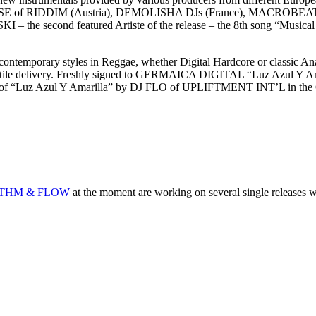
, HOUSE of RIDDIM (Austria), DEMOLISHA DJs (France), MACROB
– the second featured Artiste of the release – the 8th song “Music
l contemporary styles in Reggae, whether Digital Hardcore or classic 
ersatile delivery. Freshly signed to GERMAICA DIGITAL “Luz Azul Y Amar
t mix of “Luz Azul Y Amarilla” by DJ FLO of UPLIFTMENT INT’L in t
THM & FLOW
at the moment are working on several single releases wh