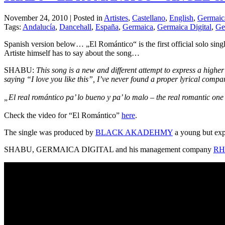
November 24, 2010 | Posted in
Artistes
,
Castellano
,
English
,
Germaica
Tags:
Andalucía
,
Dancehall
,
España
,
Germaica
,
Germaica Digital
,
Ge
Spanish version below… „El Romántico“ is the first official solo sing
Artiste himself has to say about the song…
SHABU:
This song is a new and different attempt to express a higher
saying “I love you like this”, I’ve never found a proper lyrical compar
„El real romántico pa’ lo bueno y pa’ lo malo – the real romantic one
Check the video for “El Romántico”
here
.
The single was produced by
BLACK AKADEHMY
a young but exp
SHABU, GERMAICA DIGITAL and his management company
RH