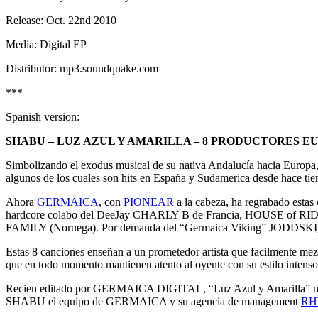
Release: Oct. 22nd 2010
Media: Digital EP
Distributor: mp3.soundquake.com
***
Spanish version:
SHABU – LUZ AZUL Y AMARILLA – 8 PRODUCTORES 
Simbolizando el exodus musical de su nativa Andalucía hacia Europa
algunos de los cuales son hits en España y Sudamerica desde hace 
Ahora
GERMAICA
, con
PIONEAR
a la cabeza, ha regrabado esta
hardcore colabo del DeeJay CHARLY B de Francia, HOUSE of 
FAMILY (Noruega). Por demanda del “Germaica Viking” JODDSKI, la s
Estas 8 canciones enseñan a un prometedor artista que facilmente mezc
que en todo momento mantienen atento al oyente con su estilo intenso 
Recien editado por GERMAICA DIGITAL, “Luz Azul y Amarilla” no es 
SHABU el equipo de GERMAICA y su agencia de management
RH