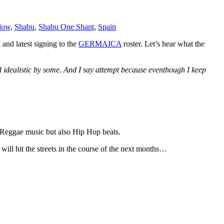
low
,
Shabu
,
Shabu One Shant
,
Spain
nd latest signing to the
GERMAICA
roster. Let’s hear what the
ed idealistic by some. And I say attempt because eventhough I keep
 Reggae music but also Hip Hop beats.
ill hit the streets in the course of the next months…