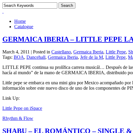
Home
Catalogue
GERMAICA IBERIA – LITTLE PEPE 
March 4, 2011 | Posted in
Castellano
,
Germaica Iberia
,
Little Pepe
,
S
Tags:
BOA
,
Dancehall
,
Germaica Iberia
,
Jefe de la M
,
Little Pepe
,
Má
LITTLE PEPE continua su prolífica carrera musicál… Después de las 
hacía al mundo” de la mano de GERMAICA IBERIA, distribuido por
Little pepe se embarca en una mini gira por Mexico acompañado por 
información sobre este nuevo disco de uno de los componente
Link Up:
Little Pepe on iSpace
Rhythm & Flow
SHABU – EL ROMÁNTICO – SINGLE &