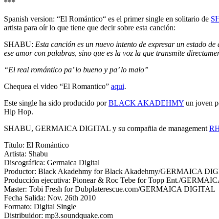
***
Spanish version: “El Romántico“ es el primer single en solitario de
S
artista para oír lo que tiene que decir sobre esta canción:
SHABU:
Esta canción es un nuevo intento de expresar un estado de 
ese amor con palabras, sino que es la voz la que transmite directame
“El real romántico pa’ lo bueno y pa’ lo malo”
Chequea el video “El Romantico”
aqui
.
Este single ha sido producido por
BLACK AKADEHMY
un joven p
Hip Hop.
SHABU, GERMAICA DIGITAL y su compañia de management
R
Título: El Romántico
Artista: Shabu
Discográfica: Germaica Digital
Productor: Black Akadehmy for Black Akadehmy/GERMAICA DI
Producción ejecutiva: Pionear & Roc Tebe for Topp Ent./GERMA
Master: Tobi Fresh for Dubplaterescue.com/GERMAICA DIGITAL
Fecha Salida: Nov. 26th 2010
Formato: Digital Single
Distribuidor: mp3.soundquake.com