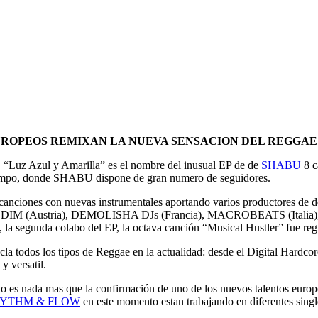
EUROPEOS REMIXAN LA NUEVA SENSACION DEL REGGA
, “Luz Azul y Amarilla” es el nombre del inusual EP de de
SHABU
8 c
tiempo, donde SHABU dispone de gran numero de seguidores.
s canciones con nuevas instrumentales aportando varios productores d
RIDDIM (Austria), DEMOLISHA DJs (Francia), MACROBEATS (Ital
egunda colabo del EP, la octava canción “Musical Hustler” fue regra
la todos los tipos de Reggae en la actualidad: desde el Digital Hardco
y versatil.
nada mas que la confirmación de uno de los nuevos talentos europeos
YTHM & FLOW
en este momento estan trabajando en diferentes sing