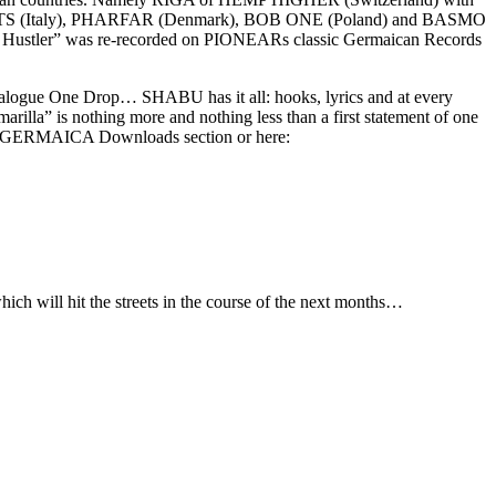
EATS (Italy), PHARFAR (Denmark), BOB ONE (Poland) and BASMO
al Hustler” was re-recorded on PIONEARs classic Germaican Records
Analogue One Drop… SHABU has it all: hooks, lyrics and at every
illa” is nothing more and nothing less than a first statement of one
he GERMAICA Downloads section or here:
ich will hit the streets in the course of the next months…