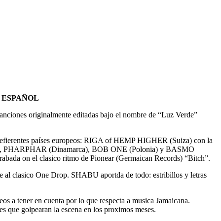
E ESPAÑOL
anciones originalmente editadas bajo el nombre de “Luz Verde”
e defierentes países europeos: RIGA of HEMP HIGHER (Suiza) con la
ia), PHARPHAR (Dinamarca), BOB ONE (
Pol
onia) y BASMO
bada on el clasico ritmo de Pionear (Germaican Records) “Bitch”.
re al clasico One Drop. SHABU aportda de todo: estribillos y letras
 a tener en cuenta por lo que respecta a musica Jamaicana.
les que golpearan la escena en los proximos meses.