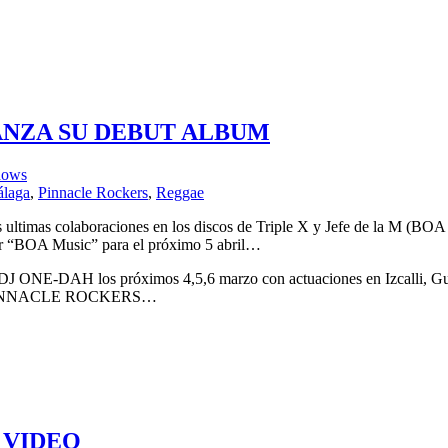
LANZA SU DEBUT ALBUM
hows
laga
,
Pinnacle Rockers
,
Reggae
ultimas colaboraciones en los discos de Triple X y Jefe de la M (BOA 
 “BOA Music” para el próximo 5 abril…
DJ ONE-DAH los próximos 4,5,6 marzo con actuaciones en Izcalli, Guad
s de PINNACLE ROCKERS…
 VIDEO