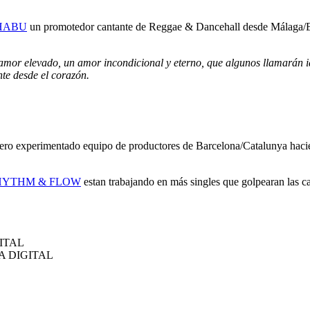
HABU
un promotedor cantante de Reggae & Dancehall desde Málaga/Es
amor elevado, un amor incondicional y eterno, que algunos llamarán ide
nte desde el corazón.
ero experimentado equipo de productores de Barcelona/Catalunya haci
HYTHM & FLOW
estan trabajando en más singles que golpearan las c
GITAL
ICA DIGITAL