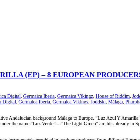
RILLA (EP) – 8 EUROPEAN PRODUCE
ca Digital
,
Germaica Iberia
,
Germaica Vikingz
,
House of Riddim
,
Jod
 Digital
,
Germaica Iberia
,
Germaica Vikings
,
Joddski
,
Málaga
,
Pharph
tive Andalucían background Málaga to Europe, “Luz Azul Y Amarilla” 
 under the name “Luz Verde” – “The Light Green” are hits already in
 new instrumentals provided by various producers from different Eu