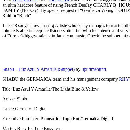
an ultra-hardcore feature of rising French DeeJay CHARLY B
FAMILY (Norway). By special request of “Germaica Viking” JODDSKI 
Riddim “Bitch”.
These 8 songs show a rising Artiste who easily manages to master al
minute is able to keep the listeners attention with his intense and v
of Europe’s biggest talents in Jamaican music. Check the snippe
Shabu – Luz Azul Y Amarilla (Snippet)
by
upliftmentintl
SHABU the GERMAICA team and his management company
RHY
Title: Luz Azul Y Amarilla/The Light Blue & Yellow
Artiste: Shabu
Label: Germaica Digital
Executive Producer: Pionear for Topp Ent./Germaica Digital
Master: Busy for True Busyness