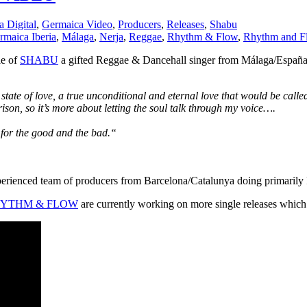
 Digital
,
Germaica Video
,
Producers
,
Releases
,
Shabu
rmaica Iberia
,
Málaga
,
Nerja
,
Reggae
,
Rhythm & Flow
,
Rhythm and F
le of
SHABU
a gifted Reggae & Dancehall singer from Málaga/España a
 state of love, a true unconditional and eternal love that would be call
ison, so it’s more about letting the soul talk through my voice….
 for the good and the bad.“
erienced team of producers from Barcelona/Catalunya doing primarily
YTHM & FLOW
are currently working on more single releases which w