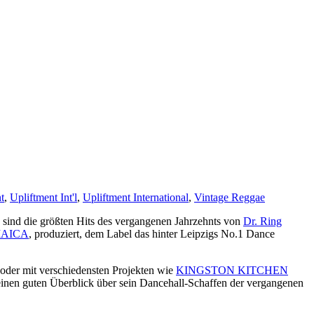
t
,
Upliftment Int'l
,
Upliftment International
,
Vintage Reggae
sind die größten Hits des vergangenen Jahrzehnts von
Dr. Ring
AICA
, produziert, dem Label das hinter Leipzigs No.1 Dance
oder mit verschiedensten Projekten wie
KINGSTON KITCHEN
einen guten Überblick über sein Dancehall-Schaffen der vergangenen