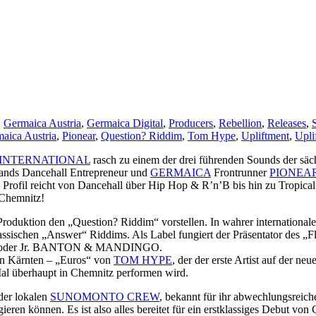
,
Germaica Austria
,
Germaica Digital
,
Producers
,
Rebellion
,
Releases
,
aica Austria
,
Pionear
,
Question? Riddim
,
Tom Hype
,
Upliftment
,
Uplif
 INTERNATIONAL
rasch zu einem der drei führenden Sounds der s
ands Dancehall Entrepreneur und
GERMAICA
Frontrunner
PIONEA
he Profil reicht von Dancehall über Hip Hop & R’n’B bis hin zu Tropi
 Chemnitz!
roduktion den „Question? Riddim“ vorstellen. In wahrer internat
des klassischen „Answer“ Riddims. Als Label fungiert der Präsentat
oder Jr. BANTON & MANDINGO.
hen Kärnten – „Euros“ von
TOM HYPE
, der der erste Artist auf de
Mal überhaupt in Chemnitz performen wird.
der lokalen
SUNOMONTO CREW
, bekannt für ihr abwechlungsreic
ren können. Es ist also alles bereitet für ein erstklassiges Debut vo