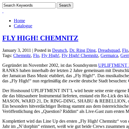
Home
Catalogue
FLY HIGH! CHEMNITZ
January 3, 2011 | Posted in
Deutsch
,
Dr. Ring Ding
,
Dreadsquad
,
Flo
Tags:
Chemnitz
,
Flo
,
Fly High!
,
Fly High! Chemnitz
,
Germaica
,
Germ
Gegründet im November 2002, ist das Soundsystem
UPLIFTMENT
RANKS haben innerhalb der letzten 2 Jahre gemeinsam mit Deutschl
der Jamaican Bass Music etabliert, das „Fly High!“. Das musikalisc
das „Fly High!“ nun regelmäßig die zweite deutsche Stadt besuchen:
Der Hostsound UPLIFTMENT INT’L wird heute seine erste eigene P
die das blitzsaubere Instrumental lieferten, enstand ein Re-Lick 
MASON, WARD 21, Dr. RING-DING, SHABU & REBELLION, 
Ein besonders hitverdächtiger Beitrag stammt aus dem österreichisc
Veröffentlichung des „Question? Riddim“ als Live-Gast zum ersten 
Komplettiert wird das Line Up des ersten „Fly High! Chemnitz“ von 
Jahr im „N’dorphin“ erinnert, weiß wie gut beide Crews zusammen agie